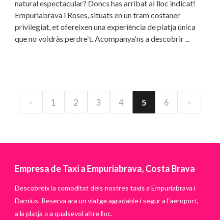
natural espectacular? Doncs has arribat al lloc indicat!
Empuriabrava i Roses, situats en un tram costaner
privilegiat, et ofereixen una experiència de platja única
que no voldràs perdre't. Acompanya'ns a descobrir ...
<
1
2
3
4
5
6
>
Empresa de Taxi a Empuriabrava, Costa Brava
Descobreix la comoditat dels nostres taxis a Empuriabrava i
Darnius. Reserva ara un viatge agradable i segur a l'aeroport,
a la platja o a qualsevol altre lloc.