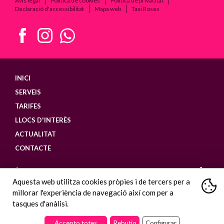
Avís legal
Política de cookies
Política de privacitat
Declaració d'accessibilitat
Mapa web
Taxi Roses
Facebook
Instagram
WhatsApp
INICI
SERVEIS
TARIFES
LLOCS D'INTERÈS
ACTUALITAT
CONTACTE
+34 628 032 414
Aquesta web utilitza cookies pròpies i de tercers per a
info@taxiempuriabrava.com
millorar l'experiència de navegació així com per a
tasques d'anàlisi.
Accepto totes
Rebutjo
Configurar